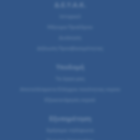
Δ.Ε.Υ.Α.Κ.
Ιστορικό
Μήνυμα Προέδρου
Διοίκηση
Δήλωση Προσβασιμότητας
Υποδομή
Τα έργα μας
Αποτελέσματα Ελέγχου ποιότητας νερου
Εξοικονόμηση νερού
Εξυπηρέτηση
Χρήσιμα τηλέφωνα