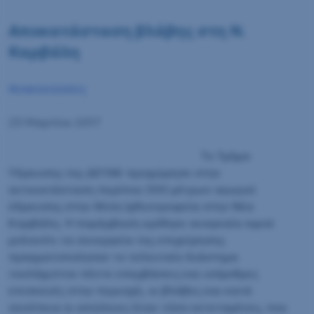
Αποκατάσταση βλάβης στη Ν.
Καρβάλη
Ανακοινώσεις
23 Μαρτίου 2017
Το Τμήμα
Υδρευσης της ΔΕΥΑΚ προχώρησε στην
αντικατάσταση περίπου 500 μέτρων αγωγού
ύδρευσης στην θέση Ιχθυοτροφεία στην Νέα
Καρβάλη. Η παρέμβαση κρίθηκε αναγκαία αφού
μολονότι τα συνεργεία της επιχείρησης
πραγματοποίησαν το τελευταίο διάστημα
τουλάχιστον πέντε επεμβάσεις και ισάριθμες
επισκευές στην περιοχή, οι βλάβες και κατά
συνέπεια οι απώλειες ήταν τόσο εκτεταμένες, που