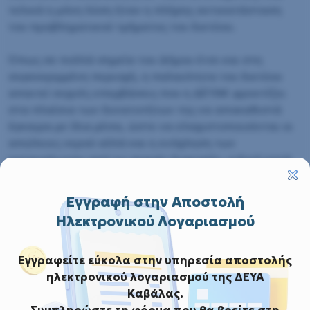
τελικά η μόνη λύση ήταν η πλήρης αντικατάσταση
του προβληματικού τμήματος του δικτύου.
Όπως σε πολλά σημεία του Δήμου έτσι και στη
συγκεκριμμένη περιοχή, η παλαιότητα του δικτύου
απαιτεί συχνές επεμβάσεις που η ΔΕΥΑΚ φροντίζει
στα πλαίσια των δυνατοτήτων της να αποκαθιστά
έγκαιρα με ίδια μέσα, ώστε να ελαχιστοποιούνται οι
απώλειες νερού αλλά και η ενόχληση των
καταναλωτών από τις συχνές διακοπές, ειδικά κατά
τη θερινή περίοδο που πλησιάζει.
Εγγραφή στην Αποστολή
Ηλεκτρονικού Λογαριασμού
Εγγραφείτε εύκολα στην υπηρεσία αποστολής
ηλεκτρονικού λογαριασμού της ΔΕΥΑ
Καβάλας.
Συμπληρώστε τη φόρμα που θα βρείτε στη