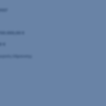
0107
00.000,00 €
0 €
γωγούς ύδρευσης