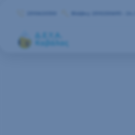
Μετάβαση στο περιεχόμενο
2510620350
Βλάβες: 2510250693 - 24 /