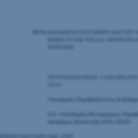
ΕΡΓΟ:
ΚΑΤΑΣΚΕΥΗ ΕΞΩΤΕΡΙΚΟΥ ΔΙΚΤΥΟΥ 
ΚΟΙΝΟΤΗΤΩΝ ΤΗΣ Δ.Ε. ΦΙΛΙΠΠΩΝ Α
ΒΟΪΡΑΝΗΣ
ΠΡΟΫΠΟΛΟΓΙΣΜΟΣ: 7.400.000,00€ 
24%)
Υπουργείο Περιβάλλοντος & Ενέργ
Ε.Π. «Υποδομές Μεταφορών, Περιβ
Αειφόρος Ανάπτυξη 2014-2020»
ΧΡΗΜΑΤΟΔΟΤΗΣΗ:
ΣΑΕ: 275/1