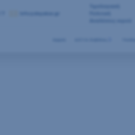
Τιμολογιακή
 7
info@deyakav.gr
Πολιτική
Αναλύσεις νερού
Αρχική
Δ.Ε.Υ.Α. Καβάλας
Υποδο