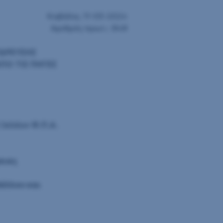
Καβάλα, 11-03-2024
Αριθμός πρωτ.: 848
ΥΔΡΕΥΣΗΣ
ΠΟ ΤΙΣ ΠΗΓΕΣ
(πλέον Φ.Π.Α.
ειας
άλλον και