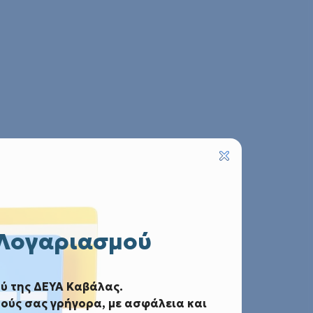
 Λογαριασμού
ύ της ΔΕΥΑ Καβάλας.
ούς σας γρήγορα, με ασφάλεια και