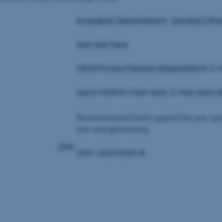
ΚΩΔΙΚΟΣ ΕΝΑΡΙΘΜΟΥ: 2023ΣΕ2751
MIS 5167066
ΠΡΟΫΠΟΛΟΓΙΣΜΟΣ ΕΝΑΡΙΘΜΟΥ 3.7
ΙΔΙΟΙ ΠΟΡΟΙ (
TAP-AG):
3.700.000,0
Κατασκευαστικές εργασίες για α
και αποχέτευσης
CPV
:
CPV
: 45231300-8