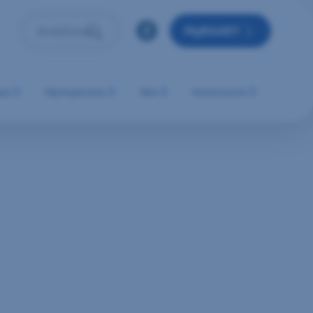
MyRAAEY
Αναζήτηση
Πληκτρολόγησε όρο αναζήτησης και πάτησε Enter ή 
μή
Εξυπηρέτηση
Νέα
Επικοινωνία