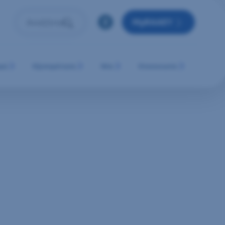
MyRAAEY
Αναζήτηση
Πληκτρολόγησε όρο αναζήτησης και πάτησε Enter ή 
μή
Εξυπηρέτηση
Νέα
Επικοινωνία