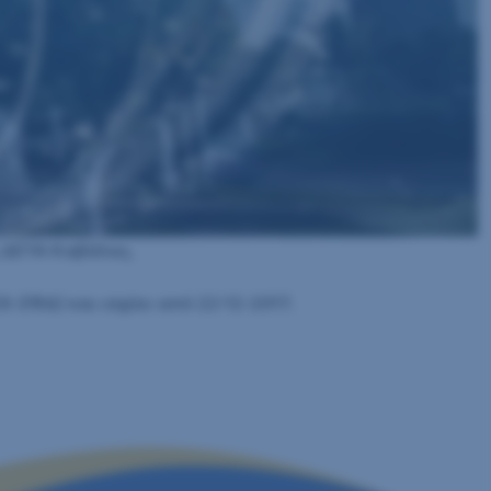
ς ΔΕΥΑ Καβάλας.
ΖΦΔ) και ισχύει από 22-12-2017.