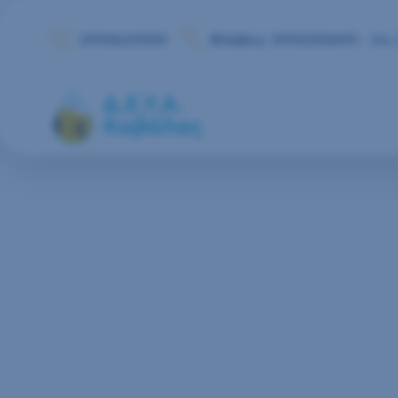
Μετάβαση στο περιεχόμενο
2510620350
Βλάβες: 2510250693 - 24 /