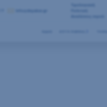
Τιμολογιακή
 7
info@deyakav.gr
Πολιτική
Αναλύσεις νερού
Αρχική
Δ.Ε.Υ.Α. Καβάλας
Υποδο