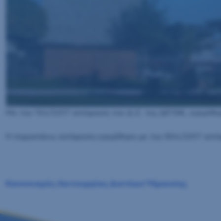
Με την 154/2017 απόφαση του Δ.Σ. της ΔΕΥΑΚ, εγκρίθη
Η παραπάνω απόφαση εγκρίθηκε με την 854/2017 απόφ
Κανονισμός Λειτουργίας Δικτύων Ύδρευσης