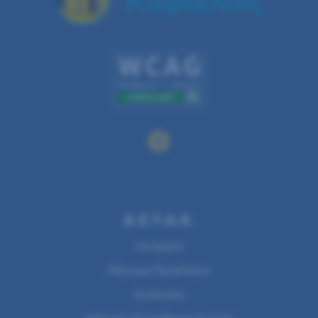
Δ.Ε.Υ.Α.Κ.
Ιστορικό
Μήνυμα Προέδρου
Διοίκηση
Δήλωση Προσβασιμότητας