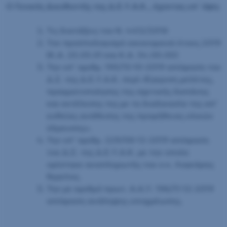
Ο Γενικός Διευθυντής της Δ.Ε.Υ.Α.Κ., έχοντας υπ΄ όψη:
Τις διατάξεις του Ν. 4412/2016
Τον προϋπολογισμό οικονομικού έτους 2019
(Κ.Α. 25.05.01 και Κ.Α. 54.00.00)
Την υπ’ αριθμ. 195/15-10-2019 απόφαση του
Δ.Σ. της Δ.Ε.Υ.Α.Κ. περί «Έγκριση μελέτης,
πραγματοποίησης της σχετικής δαπάνης
και εκτέλεσης της με τη διαδικασία της απ’
ευθείας ανάθεσης της προμήθειας υλικών
ύδρευσης».
Την υπ’ αριθμ. 229/06-12-2019 απόφαση
του Δ.Σ. της Δ.Ε.Υ.Α.Κ. με την οποία
ορίστηκε αναπληρωτής του ο κ. Λογκάρης
Άγγελος.
Την με αριθμό πρωτ. Α.Α.Υ. 196/11-12-2019
απόφαση ανάληψης υποχρέωσης.