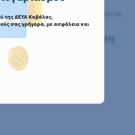
ιών «Συντήρηση κλιματιστικών μονάδων της
ύ της ΔΕΥΑ Καβάλας.
ούς σας γρήγορα, με ασφάλεια και
ή υπηρεσιών «Συντήρηση
Α.Κ.»
 κλιματιστικών