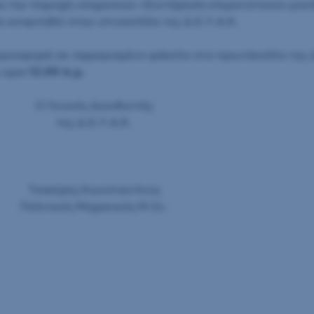
 την παροχή υπηρεσιών «Συντήρηση κλιματιστικών μονά
α αναρτηθεί στην ιστοσελίδα της Δ.Ε.Υ.Α.Κ.
ροσφορά σε σφραγισμένο φάκελο στο πρωτόκολλο της Δ.
ι ώρα
12:00 π.μ.
O Γενικός Διευθυντής
της Δ.Ε.Υ.Α.Κ.
Τσακίρης Κωνσταντίνος
Πολιτικός Μηχανικός Μ.Sc.