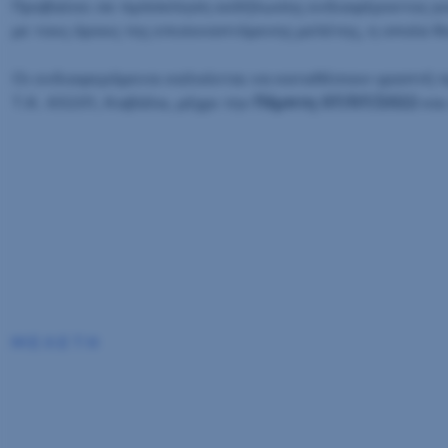
Προβαίνει σε πρόσκληση εκδήλωσης ενδιαφέροντος για
με τους όρους της επισυναπτόμενης μελέτης, η οποία θ
Οι ενδιαφερόμενοι καλούνται να καταθέσουν γραπτή π
Τ.Κ. 65201, Καβάλα, μέχρι την
Πέμπτη 07/07/2022
κα
Μ Ε Λ Ε Τ Η