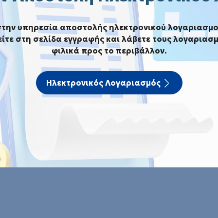
κδήλωσης ενδιαφέροντος για την παροχή υπηρεσ
στην υπηρεσία αποστολής ηλεκτρονικού λογαριασμο
Δ.Ε.Υ.Α.Κ.»
ίτε στη σελίδα εγγραφής και λάβετε τους λογαριασμ
φιλικά προς το περιβάλλον.
νδιαφέροντος για την παροχ
ατιστικών μονάδων της Δ.Ε.Υ.
Ηλεκτρονικός Λογαριασμός
για την παροχή υπηρεσιών «Συντήρηση