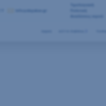
Τιμολογιακή
 7
info@deyakav.gr
Πολιτική
Αναλύσεις νερού
Αρχική
Δ.Ε.Υ.Α. Καβάλας
Υποδο