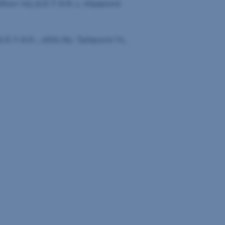
δων της Δ.Ε.Υ.Α.Κ.», σύμφωνα
Ε.Υ.Α.Κ., οδός Αγ. Τρύφωνα 14,