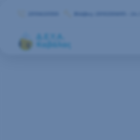
Μετάβαση στο περιεχόμενο
2510620350
Βλάβες: 2510250693 - 24 /