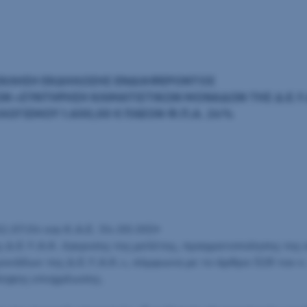
ΚΛΗΣΗ ΕΚΔΗΛΩΣΗΣ ΕΝΔΙΑΦΕΡΟΝΤΟΣ
ΩΝ «ΣΥΝΤΗΡΗΣΗ ΚΛΙΜΑΤΙΣΤΙΚΩΝ ΜΟΝΑΔΩΝ ΤΗΣ Δ.Ε.Υ.
ΟΓΙΣΜΟΥ 1.600,00 € ΠΛΕΟΝ Φ.Π.Α. 24%
2.07.04 και Κ.Α.Ε. 54.00.00)•
ς Δ.Ε.Υ.Α.Κ. έγκρισης της μελέτης, πραγματοποίησης της
άδων της Δ.Ε.Υ.Α.Κ.», σύμφωνα με το άρθρο 328 του ν
ληψης υποχρέωσης.