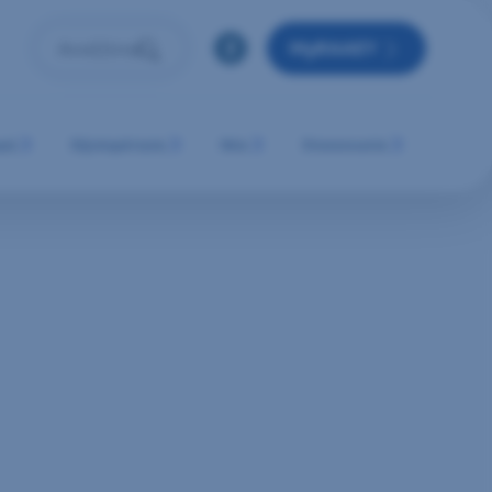
MyRAAEY
Αναζήτηση
Πληκτρολόγησε όρο αναζήτησης και πάτησε Enter ή 
μή
Εξυπηρέτηση
Νέα
Επικοινωνία