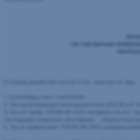
ΠΡΟΣ
ΓΙΑ ΤΗΝ ΠΑΡΟΧΗ ΥΠΗΡΕΣΙ
ΠΡΟΫΠΟΛ
Ο Γενικός Διευθυντής της Δ.Ε.Υ.Α.Κ., έχοντας υπ΄ όψη:
1. Τις διατάξεις του ν. 4412/2016•
2. Τον προϋπολογισμό οικονομικού έτους 2022 (Κ.Α.Ε. 6
3. Την υπ’ αριθμ. 123/28-06-2022 απόφαση του Δ.Σ. τη
της παροχής υπηρεσιών «Συντήρηση κλιματιστικών μον
4. Την με αριθμό πρωτ. 170/30-06-2022 απόφαση ανά