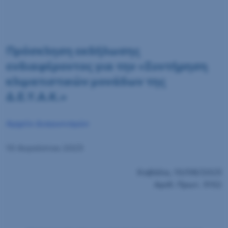
Πρόσκληση εκδήλωσης
ενδιαφέροντος για την «Συντήρηση
κλιματιστικών μονάδων της
Δ.Ε.Υ.Α.Κ.»
Αρχείο Διαγωνισμών
10 Αυγούστου 2023
Καβάλα, 10/08/2023
Αριθ. Πρωτ. 3152