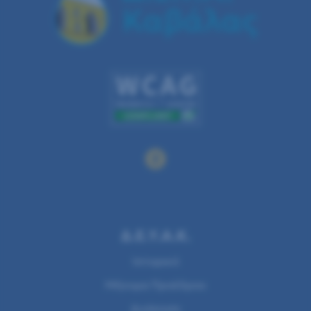
Δ.Ε.Υ.Α.Κ.
Ιστορικό
Μήνυμα Προέδρου
Διοίκηση