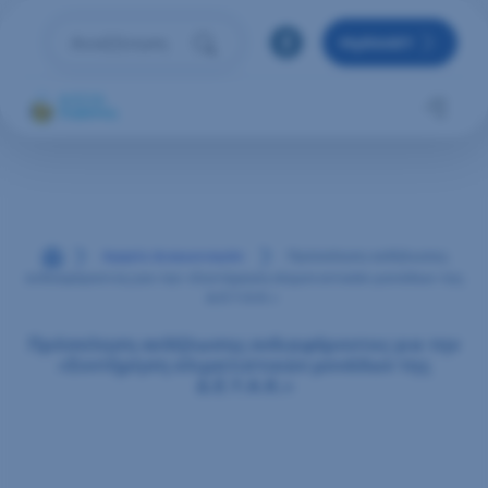
Μετάβαση στο περιεχόμενο
MyRAAEY
Αναζήτηση
Πληκτρολόγησε όρο αναζήτησης και πάτησε Enter 
Αρχική
Αρχείο Διαγωνισμών
Πρόσκληση εκδήλωσης
ενδιαφέροντος για την «Συντήρηση κλιματιστικών μονάδων της
Δ.Ε.Υ.Α.Κ.»
Πρόσκληση εκδήλωσης ενδιαφέροντος για την
«Συντήρηση κλιματιστικών μονάδων της
Δ.Ε.Υ.Α.Κ.»