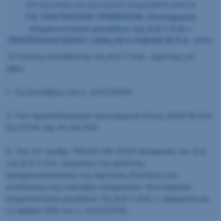
ΠΡΟΣΚΛΗΣΗ ΕΚΔΗΛΩΣΗΣ ΕΝΔΙΑΦΕΡΟΝΤΟΣ
ΓΙΑ ΤΗΝ ΠΑΡΟΧΗ ΥΠΗΡΕΣΙΩΝ «
Συντήρηση
κλιματιστικών μονάδων της Δ.Ε.Υ.Α.Κ.
»
ΠΡΟΫΠΟΛΟΓΙΣΜΟΥ 1.600,00 € ΠΛΕΟΝ Φ.Π.Α. 24%
Ο Γενικός Διευθυντής της Δ.Ε.Υ.Α.Κ., έχοντας υπ΄
όψη:
1. Τις διατάξεις του ν. 4412/2016·
2. Τον προϋπολογισμό οικονομικού έτους 2023 (Κ.Α.Ε.
62.07.04 και 54.00.00)·
3. Την υπ’ αριθμ. 199/02-08-2023 απόφαση του Δ.Σ.
της Δ.Ε.Υ.Α.Κ. έγκρισης της μελέτης,
πραγματοποίησης της σχετικής δαπάνης και
εκτέλεσης της παροχής υπηρεσιών «Συντήρηση
κλιματιστικών μονάδων της Δ.Ε.Υ.Α.Κ.», σύμφωνα με
το άρθρο 328 του ν. 4412/2016·