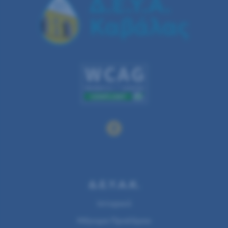
Δ.Ε.Υ.Α.Κ.
Ιστορικό
Μήνυμα Προέδρου