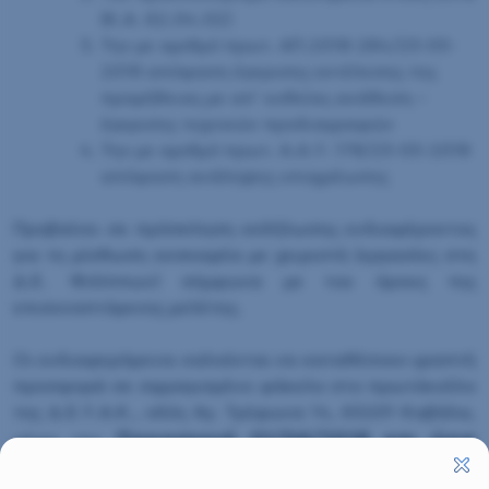
(Κ.Α. 62.04.02)
Την με αριθμό πρωτ. ΑΠ.2018-284/23-05-
2018 απόφαση έγκρισης εκτέλεσης της
προμήθειας με απ’ ευθείας ανάθεση –
έγκρισης τεχνικών προδιαγραφών
Την με αριθμό πρωτ. Α.Α.Υ. 178/23-05-2018
απόφαση ανάληψης υποχρέωσης
Προβαίνει σε πρόσκληση εκδήλωσης ενδιαφέροντος
για τη μίσθωση εκσκαφέα με χειριστή (εργασίες στη
Δ.Ε. Φιλίππων) σύμφωνα με του όρους της
επισυναπτόμενης μελέτης.
Οι ενδιαφερόμενοι καλούνται να καταθέσουν γραπτή
προσφορά σε σφραγισμένο φάκελο στο πρωτόκολλο
της Δ.Ε.Υ.Α.Κ., οδός Αγ. Τρύφωνα 14, 65201 Καβάλα,
Παρασκευή 01/06/2018 και ώρα
μέχρι την
12:00 π.μ.