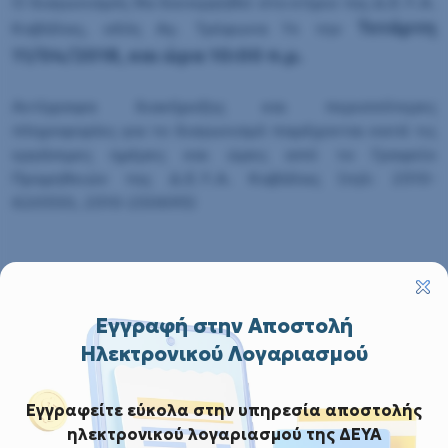
Ο διαγωνισμός θα διενεργηθεί στο κτίριο της Δ.Ε.Υ.Α.
Τετάρτη
Καβάλας, οδός Αγ. Τρύφωνα 14 την
11/04/2018, και ώρα 10:00 π.μ.
Αντίγραφα διακήρυξης και περισσότερες
πληροφορίες για το διαγωνισμό παρέχονται κατά τις
εργάσιμες ημέρες και ώρες από το Γραφείο
Προμηθειών της Δ.Ε.Υ.Α. Καβάλας (τηλ: 2510-
620350, 2510-250693)
Αναλυτική Διακήρυξη, Περιγραφή, Προδιαγραφές
κλπ
έντυπο Οικονομικής Προσφοράς
Εγγραφή στην Αποστολή
Ηλεκτρονικού Λογαριασμού
Εγγραφείτε εύκολα στην υπηρεσία αποστολής
ηλεκτρονικού λογαριασμού της ΔΕΥΑ