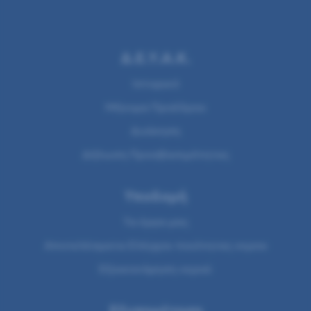
Δ.Ε.Υ.Α.Κ.
Ιστορικό
Μήνυμα Προέδρου
Διοίκηση
Δήλωση Προσβασιμότητας
Υποδομή
Τα έργα μας
Αποτελέσματα Ελέγχου ποιότητας νερου
Εξοικονόμηση νερού
Εξυπηρέτηση