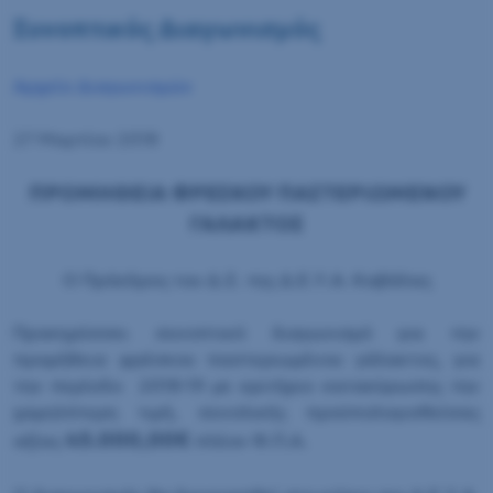
Συνοπτικός Διαγωνισμός
Αρχείο Διαγωνισμών
27 Μαρτίου 2018
ΠΡΟΜΗΘΕΙΑ ΦΡΕΣΚΟΥ ΠΑΣΤΕΡΙΩΜΕΝΟΥ
ΓΑΛΑΚΤΟΣ
Ο Πρόεδρος του Δ.Σ. της Δ.Ε.Υ.Α. Καβάλας
Προκηρύσσει συνοπτικό διαγωνισμό για την
προμήθεια φρέσκου παστεριωμένου γάλακτος, για
την περίοδο 2018-19 με κριτήριο κατακύρωσης την
χαμηλότερη τιμή, συνολικής προϋπολογισθείσας
45.000,00€
αξίας
πλέον Φ.Π.Α.