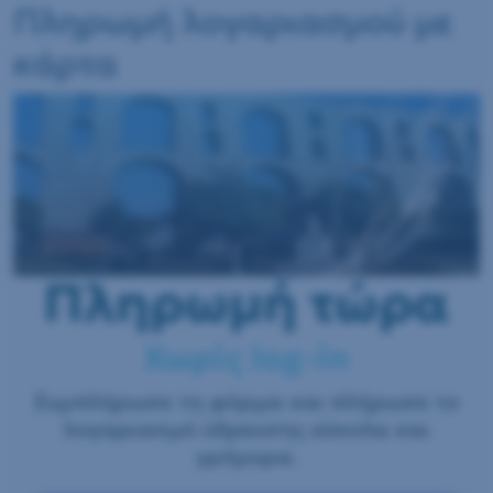
Πληρωμή λογαριασμού με
κάρτα
Πληρωμή τώρα
Χωρίς log-in
Συμπλήρωσε τη φόρμα και πλήρωσε το
λογαριασμό ύδρευσης εύκολα και
γρήγορα.