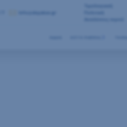
Τιμολογιακή
 7
info@deyakav.gr
Πολιτική
Αναλύσεις νερού
Αρχική
Δ.Ε.Υ.Α. Καβάλας
Υποδο