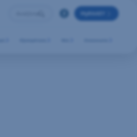
MyRAAEY
Αναζήτηση
Πληκτρολόγησε όρο αναζήτησης και πάτησε Enter ή 
μή
Εξυπηρέτηση
Νέα
Επικοινωνία