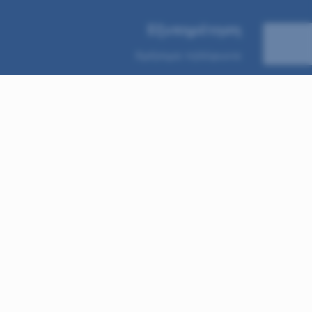
Εξυπηρέτηση
Χρήσιμα τηλέφωνα
Έντυπα Υπηρεσίας
Αιτήσεις
Συχνές ερωτήσεις
Τρόποι Πληρωμής
 παράθυρο)
(ανοίγει σε νέο παράθυρο