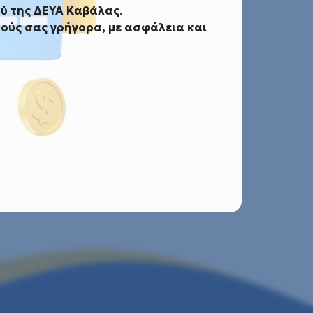
ύ της ΔΕΥΑ Καβάλας.
ούς σας γρήγορα, με ασφάλεια και
που δηλώσατε.