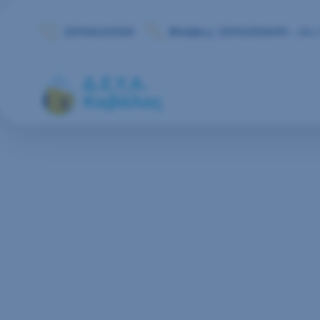
Μετάβαση στο περιεχόμενο
2510620350
Βλάβες: 2510250693 - 24 /