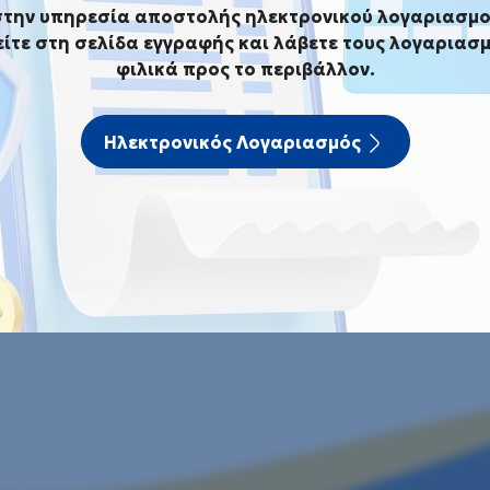
Αρχική
Υποβολή αίτησης
στην υπηρεσία αποστολής ηλεκτρονικού λογαριασμο
ίτε στη σελίδα εγγραφής και λάβετε τους λογαριασμ
Υποβολή αίτησης
φιλικά προς το περιβάλλον.
Ηλεκτρονικός Λογαριασμός
ε σχετικά με την πορεία της στα στοιχεία επικοινωνίας 