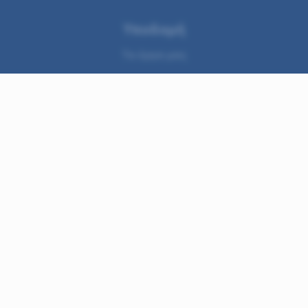
Υποδομή
Τα έργα μας
Αποτελέσματα Ελέγχου ποιότητας νερου
Εξοικονόμηση νερού
ατών
ει σε νέο παράθυρο)
(ανοίγει σε νέο