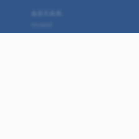
Δ.Ε.Υ.Α.Κ.
Ιστορικό
Μήνυμα Προέδρου
Διοίκηση
Δήλωση Προσβασιμότητας
Σύνδεσμοι φορέων και συνεργ
(ανοίγ