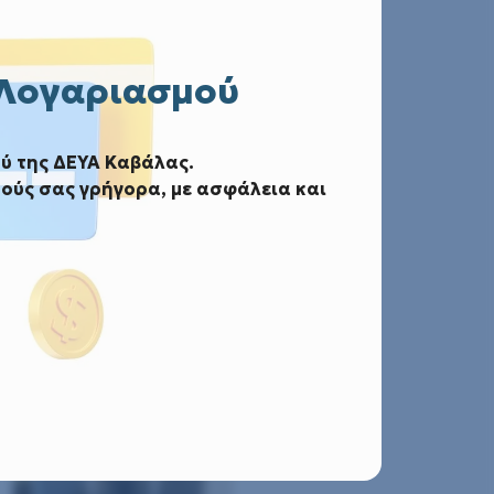
 Λογαριασμού
υ Α5
ύ της ΔΕΥΑ Καβάλας.
ούς σας γρήγορα, με ασφάλεια και
Α5
υ Αποχέτευσης Ακαθάρτων Α5