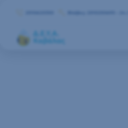
Μετάβαση στο περιεχόμενο
2510620350
Βλάβες: 2510250693 - 24 /