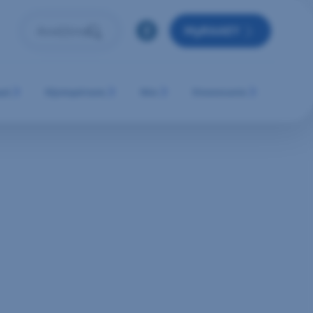
MyRAAEY
Αναζήτηση
Πληκτρολόγησε όρο αναζήτησης και πάτησε Enter ή 
μή
Εξυπηρέτηση
Νέα
Επικοινωνία