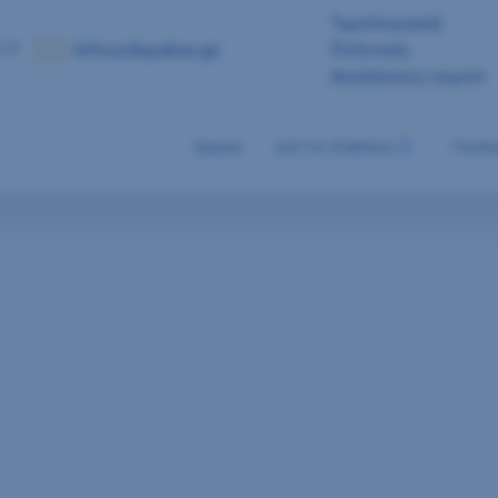
Τιμολογιακή
 7
info@deyakav.gr
Πολιτική
Αναλύσεις νερού
Αρχική
Δ.Ε.Υ.Α. Καβάλας
Υποδο