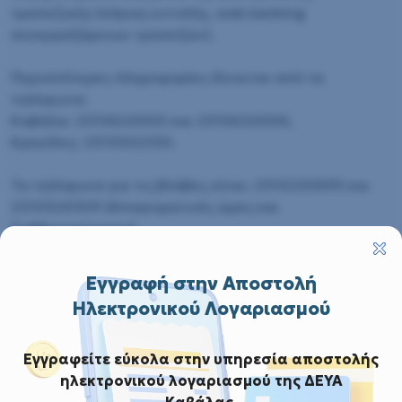
τραπεζικής (πάγιας εντολής, web banking
συνεργαζόμενων τραπεζών).
Περισσότερες πληροφορίες δίνονται από τα
τηλέφωνα:
Καβάλα: 2510620005 και 2510620006,
Κρηνίδες: 2513502530.
Τα τηλέφωνα για τις βλάβες είναι: 2510250693 και
2510326309 (Απογευματινές ώρες και
Σαββατοκύριακα).
Επικοινωνία και στο email: info@deyakav.gr
Εγγραφή στην Αποστολή
Ηλεκτρονικού Λογαριασμού
Εγγραφείτε εύκολα στην υπηρεσία αποστολής
ηλεκτρονικού λογαριασμού της ΔΕΥΑ
Καβάλας.