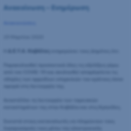
Ανακοίνωση – Ενημέρωση
Ανακοινώσεις
23 Μαρτίου 2020
Η
Δ.Ε.Υ.Α. Καβάλας
ενημερώνει τους Δημότες ότι:
Παρακολουθεί προσεκτικά όλες τις εξελίξεις γύρω
από τον COVID -19 και ακολουθεί απαρέγκλιτα τις
οδηγίες των αρμοδίων υπηρεσιών του κράτους όσον
αφορά στη λειτουργία της.
Αναστέλλει τη λειτουργία των ταμειακών
καταστημάτων της στην Καβάλα και στις Κρηνίδες.
Συνιστά στους καταναλωτές να πληρώνουν τους
λογαριασμούς τους μέσω της ηλεκτρονικής