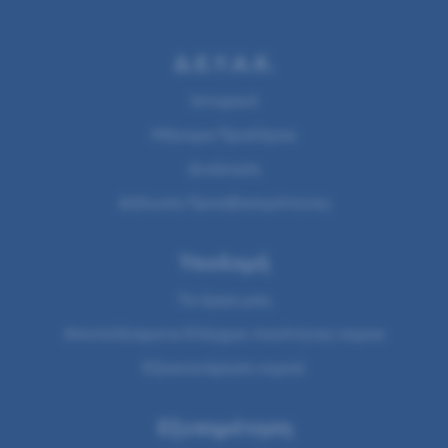
Δ.Ε.Υ.Α.Κ.
Ιστορικό
Μήνυμα Προέδρου
Διοίκηση
Δήλωση Προσβασιμότητας
Υποδομή
Τα έργα μας
Αποτελέσματα Ελέγχου ποιότητας νερου
Εξοικονόμηση νερού
Εξυπηρέτηση