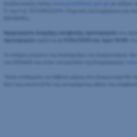
διαδικτυακής πύλης
www.promitheus.gov.gr
με αύξων 
11 της Υ.Α. Π1/2390/2013 «Τεχνικές λεπτομέρειες και
(ΕΣΗΔΗΣ)».
Ημερομηνία έναρξης υποβολής προσφορών
στο σύσ
προσφορών
ορίζεται
η 11/04/2025 και ώρα 10:00
. Η
Το πλήρες κείμενο της διακήρυξης του διαγωνισμού, θα
του ΕΣΗΔΗΣ και στην ιστοσελίδα της Επιχείρησης:
www
Όσοι επιθυμούν να λάβουν μέρος στο διαγωνισμό θα π
δύο τοις εκατό (2%) της εκτιμώμενης αξίας της σύμβασ