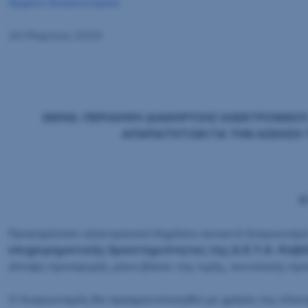
Αρχείο Διαγωνισμών
26 Μαρτίου 2025
ΘΕΜΑ: ΠΕΡΙΛΗΨΗ ΔΙΑΚΗΡΥΞΗΣ ΗΛΕΚΤΡΟΝΙΚΟΥ,
ΑΠΑΡΑΙΤΗΤΩΝ ΓΙΑ ΤΗΝ ΑΣΚΗΣΗ Τ
Ο
Προκηρύσσει ηλεκτρονικό δημόσιο ανοικτό διαγωνισμό
επιχειρηματικής δραστηριότητας της Δ.Ε.Υ.Α. Καβ
άποψη προσφορά, μόνο βάσει της τιμής, συνολικής πρ
Ο διαγωνισμός θα πραγματοποιηθεί με χρήση της πλα