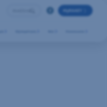
MyRAAEY
Αναζήτηση
Πληκτρολόγησε όρο αναζήτησης και πάτησε Enter ή 
μή
Εξυπηρέτηση
Νέα
Επικοινωνία