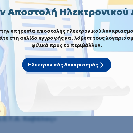
ν Αποστολή Ηλεκτρονικού
ς Διαγωνισμός για την «Παροχή υπηρεσιών απαρα
στην υπηρεσία αποστολής ηλεκτρονικού λογαριασμο
δραστηριότητας της Δ.Ε.Υ.Α. Καβάλας»
ίτε στη σελίδα εγγραφής και λάβετε τους λογαριασμ
φιλικά προς το περιβάλλον.
μός για την «Παροχή υπηρεσι
ρηματικής δραστηριότητας της
Ηλεκτρονικός Λογαριασμός
αροχή υπηρεσιών απαραίτητων για την 
.Ε.Υ.Α. Καβάλας»