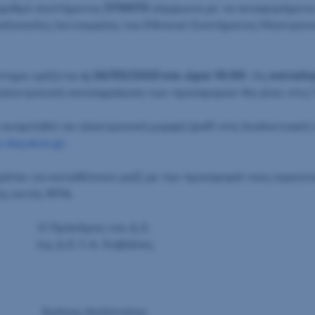
αριθμό συστήματος
370070
σύμφωνα με τα αναφερόμενα 
 διαδικασίες λειτουργίας του Εθνικού Συστήματος Ηλεκτρ
τημα ορίζεται
η 26/03/2025 και ώρα 10:00
. Ως
καταλη
 ηλεκτρονική αποσφράγιση των προσφορών θα γίνει στις 
 αναρτηθεί σε ηλεκτρονική μορφή (pdf) στη διαδικτυακή
.deyakav.gr
.
ρέπει να καταθέσουν μαζί με την προσφορά τους εγγυητ
ης εκτός ΦΠΑ.
Ο Πρόεδρος του Δ.Σ.
της Δ.Ε.Υ.Α. Καβάλας
Χρόνης Απόστολος