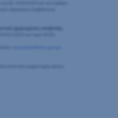
στο Ν. 4155/2013 και στο άρθρο
ονικών Δημοσίων Συμβάσεων
κτική ημερομηνία υποβολής
15/04/2025 και ώρα 10:00.
 πύλη:
www.promitheus.gov.gr
ική επιστολή συμμετοχής ύψους