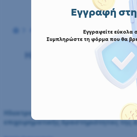
Εγγραφή στη
Αρχική
Αρχείο Διαγωνισμών
Ηλεκτρονικό
Εγγραφείτε εύκολα 
Συμπληρώστε τη φόρμα που θα βρε
Ηλεκτρονικός Διαγωνισ
άσκηση της επιχει
Ηλεκτρονικός Διαγωνισμός για την «Π
επιχειρηματικής δραστηριότητας της Δ