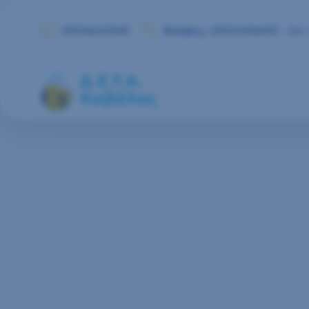
Μετάβαση στο περιεχόμενο
2510620350
Βλάβες: 2510250693 - 24 /