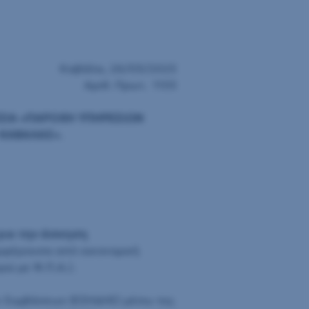
Καβάλα, 26/03/2025
Αριθ. Πρωτ. 1153
ΣΙΑ «ΠΑΡΟΧΗ ΥΠΗΡΕΣΙΩΝ
 ΚΑΒΑΛΑΣ».
ια την άσκηση
υμφέρουσα από οικονομική
ώ με Φ.Π.Α.).
ν Συμβάσεων (ΕΣΗΔΗΣ) μέσω της