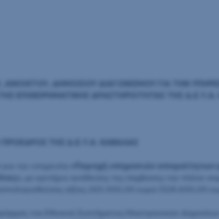
 ΑΝΟΙΧΤΟΥ, ΔΗΜΟΣΙΟΥ ΔΙΑΓΩΝΙΣΜΟΥ ΓΙΑ ΤΗΝ ΥΠΗΡΕ
ΗΣ ΕΠΙΧΕΙΡΗΜΑΤΙΚΗΣ ΔΡΑΣΤΗΡΙΟΤΗΤΑΣ ΤΗΣ Δ.Ε.Υ.Α.
 ΠΡΟΕΔΡΟΣ ΤΗΣ Δ.Ε.Υ.Α. ΚΑΒΑΛΑΣ
 για την υπηρεσία
«Παροχή υπηρεσιών απαραίτητων γ
άλας»
, με κριτήριο ανάθεσης της σύμβασης την πλέον σ
οϋπολογισθείσας αξίας 265.000,00 ευρώ (328.600,00 ευρ
τφόρμας του Εθνικού Συστήματος Ηλεκτρονικών Δημοσίω