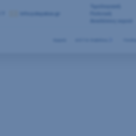
Τιμολογιακή
 7
info@deyakav.gr
Πολιτική
Αναλύσεις νερού
Αρχική
Δ.Ε.Υ.Α. Καβάλας
Υποδο