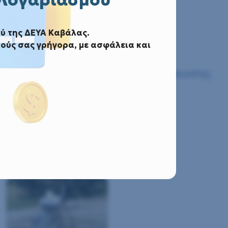
λα
ύ της ΔΕΥΑ Καβάλας.
ούς σας γρήγορα, με ασφάλεια και
οών σε υφιστάμενα δίκτυα ύδρευσης