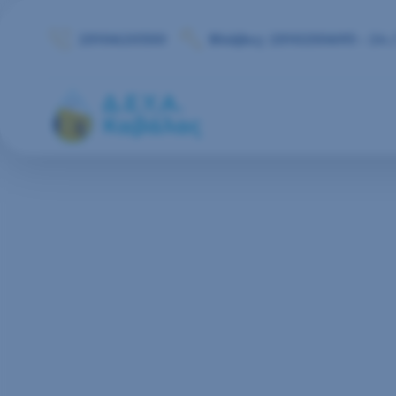
Μετάβαση στο περιεχόμενο
2510620350
Βλάβες: 2510250693 - 24 /