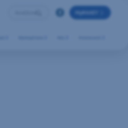
MyRAAEY
Αναζήτηση
Πληκτρολόγησε όρο αναζήτησης και πάτησε Enter ή 
μή
Εξυπηρέτηση
Νέα
Επικοινωνία