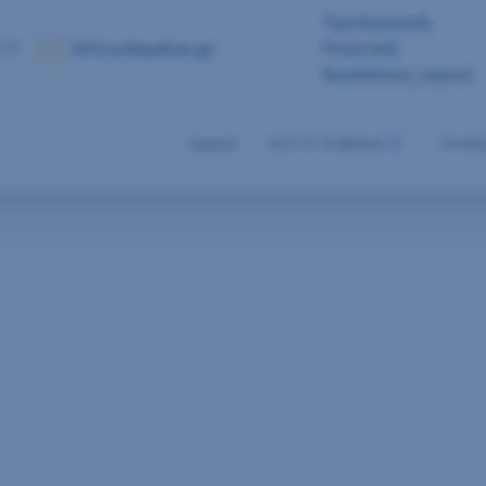
Τιμολογιακή
 7
info@deyakav.gr
Πολιτική
Αναλύσεις νερού
Αρχική
Δ.Ε.Υ.Α. Καβάλας
Υποδο