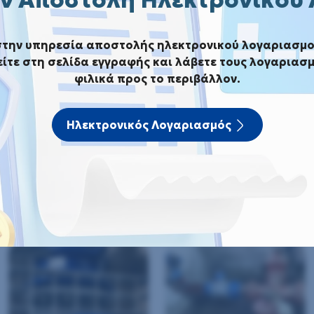
Αρχική
Φωτογραφίες
Έλεγχος διαρροών – Καβά
στην υπηρεσία αποστολής ηλεκτρονικού λογαριασμο
ίτε στη σελίδα εγγραφής και λάβετε τους λογαριασμ
Έλεγχος διαρροών – Καβάλα
φιλικά προς το περιβάλλον.
εξοπλισμού για τον έλεγχο των διαρρ
του Δήμου Καβάλας
Ηλεκτρονικός Λογαριασμός