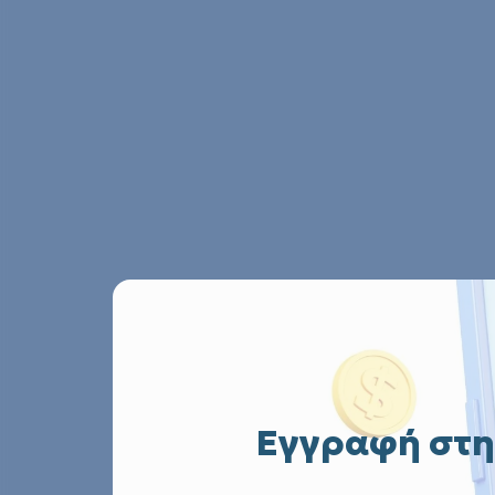
Εγγραφή στη