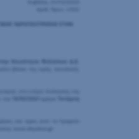
Καβάλα, 24/12/2020
Αριθ. Πρωτ. 4502
ΗΤΙΚΗΣ ΥΔΡΟΓΕΩΤΡΗΣΗΣ ΣΤΗΝ
την Κοινότητα Φιλίππων Δ.Ε.
νο βάσει της τιμής, συνολικής
ισμού, στο κτίριο διοίκησης της
ν την
13/01/2021
ημέρα
Τετάρτη
μέρες και ώρες από το Γραφείο
ρησης: www.deyakav.gr