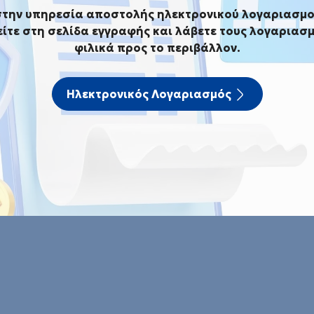
ιαγωνισμός για την παροχή υπηρεσιών «Ανόρυξη
στην υπηρεσία αποστολής ηλεκτρονικού λογαριασμο
Φιλίππων Δ.Ε. Φιλίππων»
ίτε στη σελίδα εγγραφής και λάβετε τους λογαριασμ
φιλικά προς το περιβάλλον.
ός για την παροχή υπηρεσιών
ς στην Κοινότητα Φιλίππων Δ
Ηλεκτρονικός Λογαριασμός
οχή υπηρεσιών «Ανόρυξη ερευνητικής υ