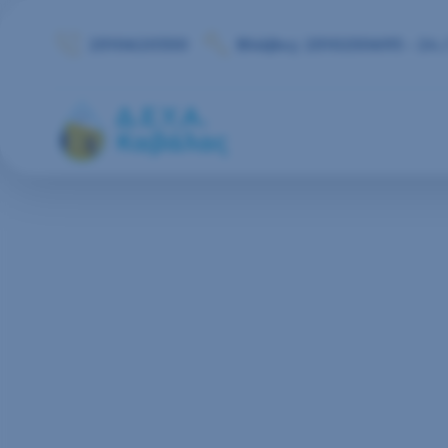
Μετάβαση στο περιεχόμενο
2510620350
Βλάβες: 2510250693 - 24 /