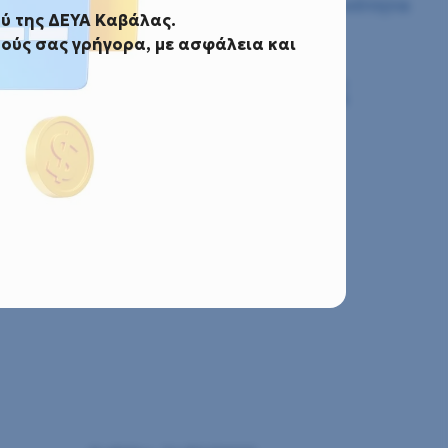
 ερευνητικής υδρογεώτρησης στην Κοινότητα
ύ της ΔΕΥΑ Καβάλας.
ούς σας γρήγορα, με ασφάλεια και
 «Ανόρυξη ερευνητικής
.Ε. Φιλίππων»
δρογεώτρησης στην