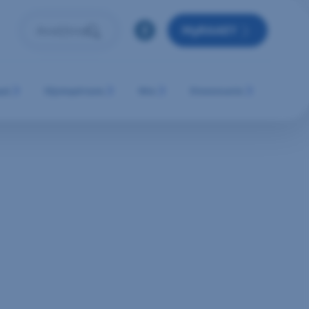
MyRAAEY
Αναζήτηση
Πληκτρολόγησε όρο αναζήτησης και πάτησε Enter ή 
μή
Εξυπηρέτηση
Νέα
Επικοινωνία