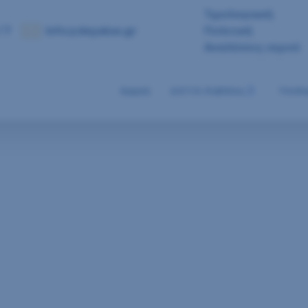
Τιμολογιακή
 7
info@deyakav.gr
Πολιτική
Αναλύσεις νερού
Αρχική
Δ.Ε.Υ.Α. Καβάλας
Υποδο