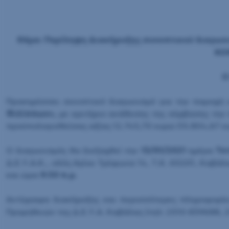
Θέμα: Περίληψη Διακήρυξης συνοπτικού διαγω
ΚΟ
Ο
Προκηρύσσει συνοπτικό διαγωνισμό για την παροχή
Φιλίππων»,
με κριτήριο ανάθεσης της σύμβασης την 
προϋπολογισθείσας αξίας 12.745,70 ευρώ (15.804,67 ε
Ο διαγωνισμός θα διεξαχθεί την
13/01/2021
ημέρα
Τε
Δ.Ε.Υ.Α.Κ., οδός Αγίου Τρύφωνα 14, Τ.Κ. 65201, Καβ
και ώρα
9:30 π.μ.
Αντίγραφα διακήρυξης και περισσότερες πληροφορίε
Προμηθειών της Δ.Ε.Υ.Α. Καβάλας (τηλ: 2510-839688, 