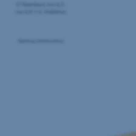
Ο Πρόεδρος του Δ.Σ.
της Δ.Ε.Υ.Α. Καβάλας
Χρόνης Απόστολος