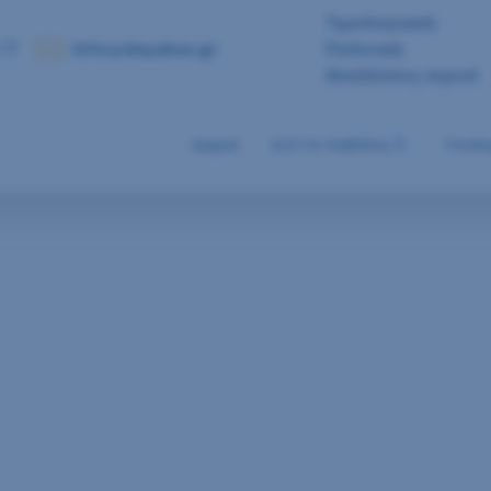
Τιμολογιακή
 7
info@deyakav.gr
Πολιτική
Αναλύσεις νερού
Αρχική
Δ.Ε.Υ.Α. Καβάλας
Υποδο