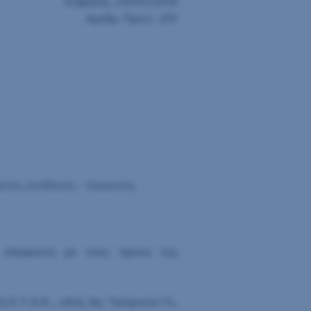
Καβάλα, 29/01/2019
Αριθμ. Πρωτ. 251
θείας ανάθεση – έγκρισης
ς σύμφωνα με τους όρους της
Ε.Υ.Α.Κ., οδός Αγ. Τρύφωνα 14,