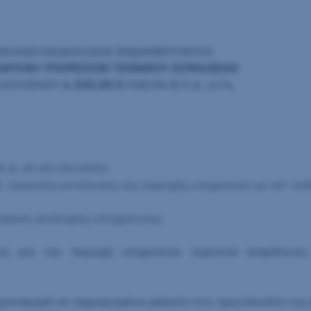
ΣΚΛΗΣΗ ΕΚΔΗΛΩΣΗΣ ΕΝΔΙΑΦΕΡΟΝΤΟΣ
ΑΡΟΧΗ ΥΠΗΡΕΣΙΩΝ ΤΕΧΝΙΚΟΥ ΑΣΦΑΛΕΙΑΣ
ΛΟΓΙΣΜΟΥ
4.305,00 €
ΠΛΕΟΝ Φ.Π.Α. 24%
Κ.Α. 61.00.00.0015)
Σ. έγκρισης εκτέλεσης της παροχής υπηρεσιών με απ’ ευ
απόφαση ανάληψης υποχρέωσης
ος για την παροχή υπηρεσιών τεχνικού ασφάλεια
ροσφορά σε σφραγισμένο φάκελο στο πρωτόκολλο της Δ.