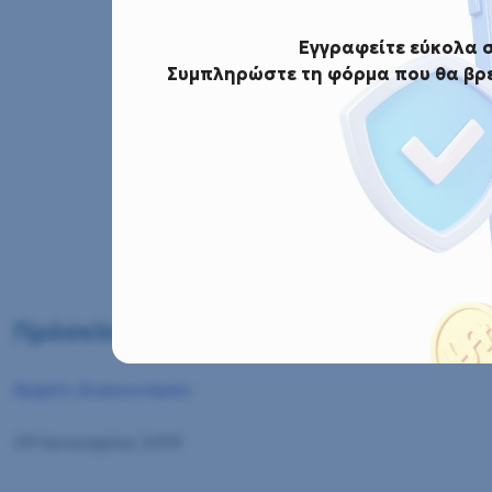
Εγγραφείτε εύκολα 
Συμπληρώστε τη φόρμα που θα βρε
Αρχική
Αρχείο Διαγωνισμών
Πρόσκληση εκδήλωσης
Πρόσκληση εκδήλωσης ενδιαφέροντος 
Αρχείο Διαγωνισμών
29 Ιανουαρίου 2019