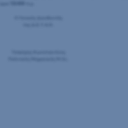
12:00
 ώρα
π.μ.
O Γενικός Διευθυντής
της Δ.Ε.Υ.Α.Κ.
Τσακίρης Κωνσταντίνος
Πολιτικός Μηχανικός Μ.Sc.