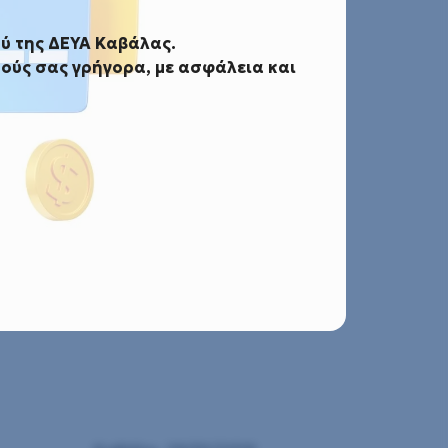
ύ της ΔΕΥΑ Καβάλας.
ούς σας γρήγορα, με ασφάλεια και
ηρεσία Τεχνικού Ασφαλείας
α Τεχνικού Ασφαλείας