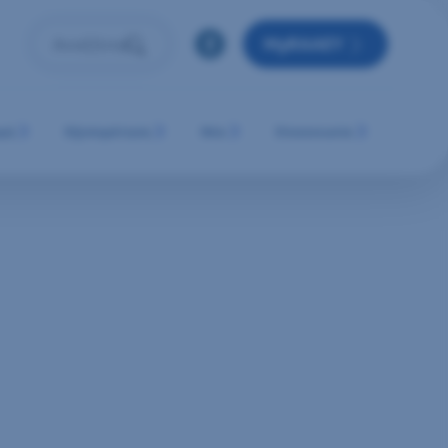
MyRAAEY
Αναζήτηση
Πληκτρολόγησε όρο αναζήτησης και πάτησε Enter ή 
μή
Εξυπηρέτηση
Νέα
Επικοινωνία