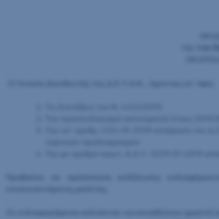
ΠΡΟ
ΓΙΑ ΤΗΝ
Π
ΠΡΟΫΠΟ
Ο Γενικός Διευθυντής της Δ.Ε.Υ.Α.Κ., έχοντας υπ΄ όψη:
Τις διατάξεις του Ν. 4412/2016
Τον προϋπολογισμό οικονομικού έτους 2019 (
Την υπ’ αριθμ. 1/24-01-2019 απόφαση του Δ.
τεχνικών προδιαγραφών
Την με αριθμό πρωτ. Α.Α.Υ.-3/29-01-2019 
Προβαίνει σε πρόσκληση εκδήλωσης ενδιαφέροντ
επισυναπτόμενης μελέτης.
Οι ενδιαφερόμενοι καλούνται να καταθέσουν γραπτή π