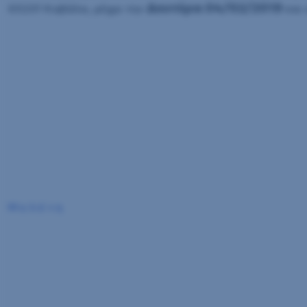
Δευτέρα 04/02/2019
65201 Καβάλα, μέχρι την
και
Μ ε λ έ τ η