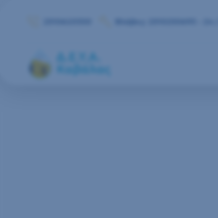
Μετάβαση στο περιεχόμενο
2510620350
Βλάβες: 2510250693 - 24 /