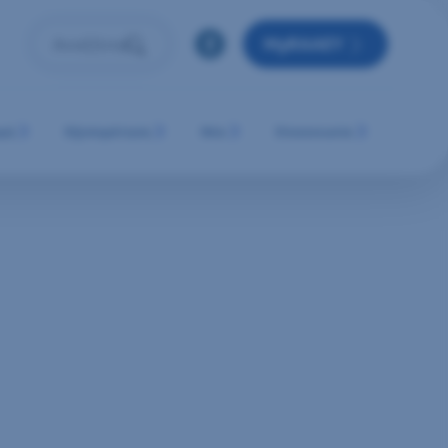
MyRAAEY
Αναζήτηση
Πληκτρολόγησε όρο αναζήτησης και πάτησε Enter ή 
μή
Εξυπηρέτηση
Νέα
Επικοινωνία