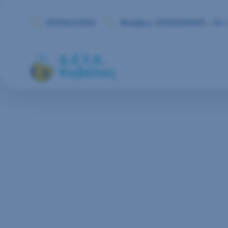
Μετάβαση στο περιεχόμενο
2510620350
Βλάβες: 2510250693 - 24 /