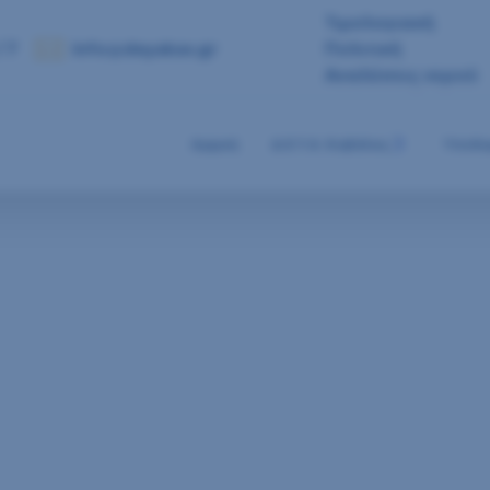
Τιμολογιακή
 7
info@deyakav.gr
Πολιτική
Αναλύσεις νερού
Αρχική
Δ.Ε.Υ.Α. Καβάλας
Υποδο