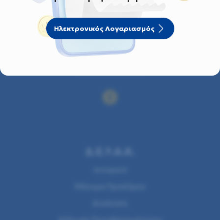
Ηλεκτρονικός Λογαριασμός
Δ.Ε.Υ.Α.Κ.
Ιστορικό
Μήνυμα Προέδρου
Διοίκηση
Δήλωση Προσβασιμότητας