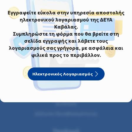
Εγγραφείτε εύκολα στην υπηρεσία αποστολής
ηλεκτρονικού λογαριασμού της ΔΕΥΑ
Καβάλας.
Συμπληρώστε τη φόρμα που θα βρείτε στη
σελίδα εγγραφής και λάβετε τους
λογαριασμούς σας γρήγορα, με ασφάλεια και
φιλικά προς το περιβάλλον.
Δ.Ε.Υ.Α.Κ.
Ηλεκτρονικός Λογαριασμός
Ιστορικό
Μήνυμα Προέδρου
Διοίκηση
Δήλωση Προσβασιμότητας
Υποδομή