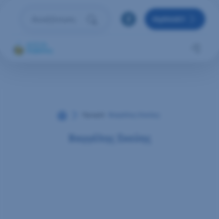
Μετάβαση στο περιεχόμενο
MyRAAEY
Αναζήτηση
Πληκτρολόγησε όρο αναζήτησης και πάτησε Enter 
Αρχική
Προφίλ
Βαγγέλης Σκεύης
Βαγγέλης Σκεύης