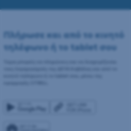
Πλήρωσε και από το κινητό
τηλέφωνο ή το tablet σου
Τώρα μπορείς να πληρώνεις και να διαχειρίζεσαι
τους λογαριασμούς της ΔΕΥΑ Καβάλας και από το
κινητό τηλέφωνο ή το tablet σου, μέσω της
εφαρμογής CITIBILL.