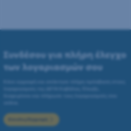
Συνδέσου για πλήρη έλεγχο
των λογαριασμών σου
Κάνε εγγραφή και απόκτησε πλήρη πρόσβαση στους
λογαριασμούς της ΔΕΥΑ Καβάλας. Έλεγξε,
διαχειρίσου και πλήρωσε τους λογαριασμούς σου
online.
Είσοδος/Εγγραφή
(ανοίγει σε νέο παράθυρο)