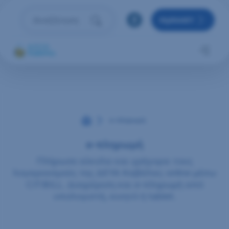
Μετάβαση στο περιεχόμενο
MyRAAEY
Αναζήτηση
Πληκτρολόγησε όρο αναζήτησης και πάτησε Enter 
Αρχική
e-πληρωμή
e-πληρωμή
Πλήρωσε εύκολα και γρήγορα τους
λογαριασμούς της ΔΕΥΑ Καβάλας online μέσω
CITIBILL. Διαχείριση και e-πληρωμή από
υπολογιστή, κινητό ή tablet.