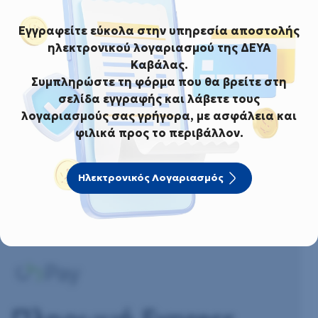
Εγγραφείτε εύκολα στην υπηρεσία αποστολής
ηλεκτρονικού λογαριασμού της ΔΕΥΑ
Πληρωμή τώρα
Καβάλας.
Συμπληρώστε τη φόρμα που θα βρείτε στη
σελίδα εγγραφής και λάβετε τους
Χωρίς log-in
λογαριασμούς σας γρήγορα, με ασφάλεια και
Συμπλήρωσε τη φόρμα και πλήρωσε το λογαριασμό
φιλικά προς το περιβάλλον.
ύδρευσης εύκολα και γρήγορα.
Ηλεκτρονικός Λογαριασμός