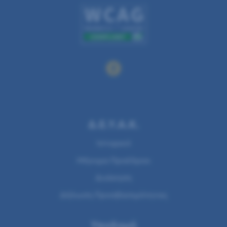
Δ.Ε.Υ.Α.Κ.
Ιστορικό
Μήνυμα Προέδρου
Διοίκηση
Δήλωση Προσβασιμότητας
Υποδομή