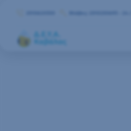
Μετάβαση στο περιεχόμενο
2510620350
Βλάβες: 2510250693 - 24 /