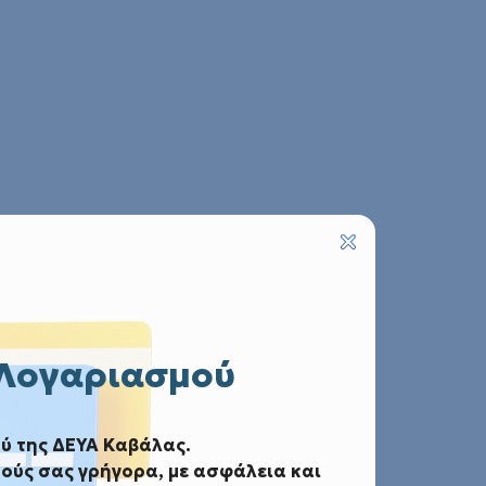
 Λογαριασμού
ύ της ΔΕΥΑ Καβάλας.
ούς σας γρήγορα, με ασφάλεια και