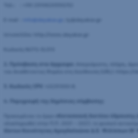
Τηλ.: : +30 2510620350/52
E-mail :
info@deyakav.gr
, ty@deyakav.gr
Ιστοσελίδα: http://www.deyakav.gr
Κωδικός NUTS: EL515
2. Πρόσβαση στα έγγραφα
: Απεριόριστη, πλήρη, άμ
του Αναθέτοντος Φορέα στη διεύθυνση (URL): https://d
3. Κωδικός
CPV
: 45231300-8.
4. Περιγραφή της δημόσιας σύμβασης:
Προκειμένου το έργο
«Κατασκευή δικτύου ύδρευσης 
ολοκληρωθεί στην Π.Π. 2021 – 2027, το φυσικό αντικε
δίκτυο Κοινότητας Αμυγδαλεώνα Δ.Ε. Φιλίππων (B΄