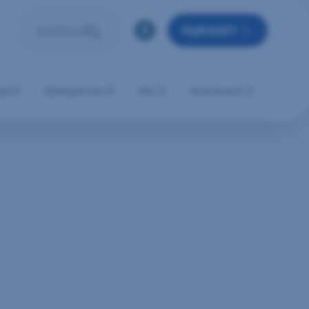
MyRAAEY
Αναζήτηση
Πληκτρολόγησε όρο αναζήτησης και πάτησε Enter ή 
μή
Εξυπηρέτηση
Νέα
Επικοινωνία