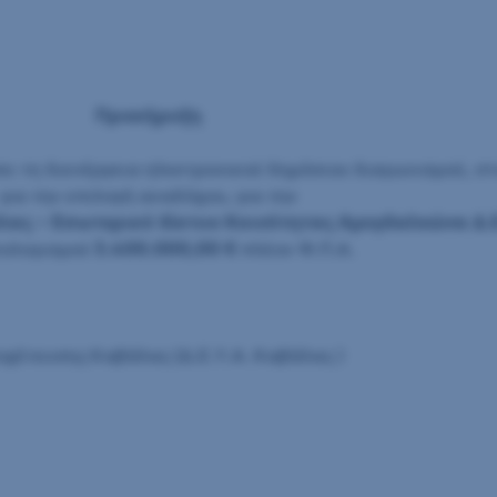
Προκήρυξη
ι τη διενέργεια ηλεκτρονικού δημόσιου διαγωνισμού, στ
για την επιλογή αναδόχου, για την
ας – Εσωτερικό δίκτυο Κοινότητας Αμυγδαλεώνα Δ.Ε.
ολογισμού
3.400.000,00 €
πλέον Φ.Π.Α.
οχέτευσης Καβάλας (Δ.Ε.Υ.Α. Καβάλας )