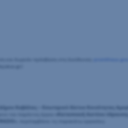
εση και δωρεάν πρόσβαση στη διεύθυνση:
promitheus.gov
eyakav.gr/.
Δήμου Καβάλας – Εσωτερικό δίκτυο Κοινότητας Αμυ
ίμενο του παρόντος έργου
«Κατασκευή δικτύου ύδρευση
 ΦΑΣΗ)»
, περιλαμβάνει τις παρακάτω εργασίες: