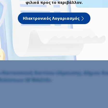
φιλικά προς το περιβάλλον.
σμός του έργου: «Κατασκευή δικτύου ύδρευσης Δ
Αμυγδαλεώνα Δ.Ε. Φιλίππων (Β΄ ΦΑΣΗ)»
Ηλεκτρονικός Λογαριασμός
μός του έργου: «Κατασκευή 
τυο Κοινότητας Αμυγδαλεώνα 
 «Κατασκευή δικτύου ύδρευσης Δήμου Κ
ιλίππων (Β΄ ΦΑΣΗ)»