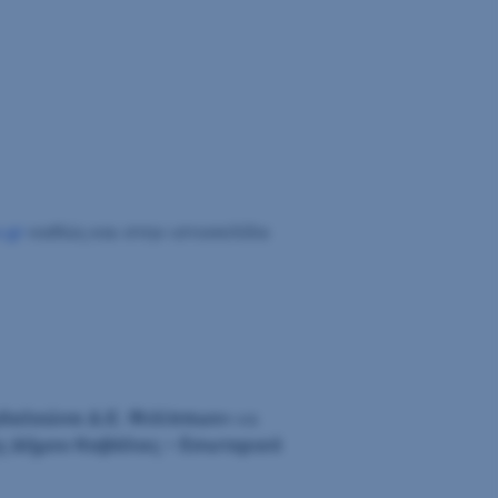
.gr
καθώς και στην ιστοσελίδα
γδαλεώνα Δ.Ε. Φιλίππων»
να
ς Δήμου Καβάλας – Εσωτερικό