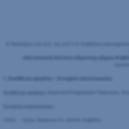
Ο Πρόεδρος του Δ.Σ. της Δ.Ε.Υ.Α. Καβάλας προκηρύσσε
«Κατασκευή δικτύου ύδρευσης Δήμου Καβάλ
προϋπ
1. Αναθέτων φορέας – Στοιχεία επικοινωνίας
Αναθέτων φορέας
: Δημοτική Επιχείρηση Ύδρευσης Απ
Στοιχεία επικονωνίας:
Οδός : Αγίου Τρύφωνα 14, 65201, Καβάλα