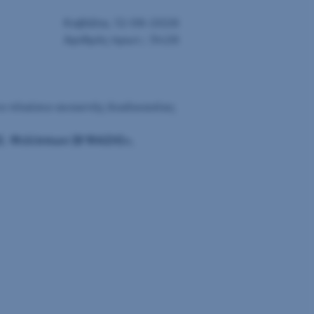
Καβάλα, 12-06-2026
Αριθμός πρωτ.: 3426
ο πλαίσιο ανοικτής διαδικασίας
 Φιλίππων (Β΄ ΦΑΣΗ)»
,