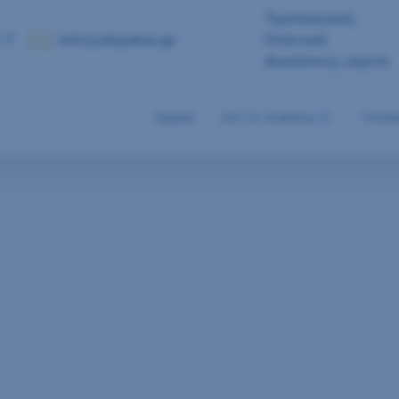
Τιμολογιακή
 7
info@deyakav.gr
Πολιτική
Αναλύσεις νερού
Αρχική
Δ.Ε.Υ.Α. Καβάλας
Υποδο