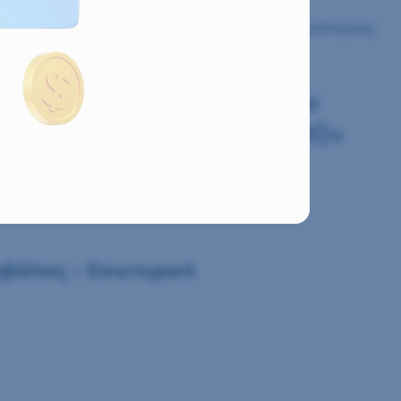
ήμου Καβάλας – Εσωτερικό δίκτυο Κοινότητας
δικτύου ύδρευσης Δήμου
Δ.Ε. Φιλίππων (Β΄ ΦΑΣΗ)»
αβάλας – Εσωτερικό